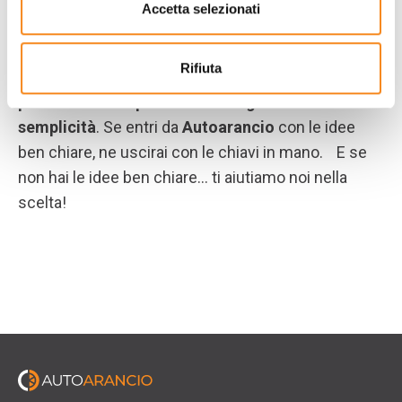
Accetta selezionati
Agilità
Rifiuta
Basta lunghe attese per un’auto usata: da noi
la
procedura d’acquisto è all’insegna della
semplicità
. Se entri da
Autoarancio
con le idee
ben chiare, ne uscirai con le chiavi in mano. E se
non hai le idee ben chiare… ti aiutiamo noi nella
scelta!