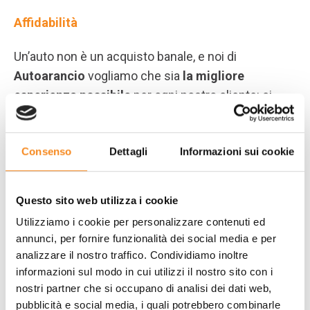
Affidabilità
Un’auto non è un acquisto banale, e noi di
Autoarancio
vogliamo che sia
la migliore
esperienza possibile
per ogni nostro cliente: ci
dedichiamo a ognuno con la stessa professionalità.
Consenso
Dettagli
Informazioni sui cookie
Competenza
Un mercato in continua evoluzione come quello
Questo sito web utilizza i cookie
delle auto merita una
conoscenza approfondita
e
Utilizziamo i cookie per personalizzare contenuti ed
uno
studio costante
: è quello che facciamo ogni
annunci, per fornire funzionalità dei social media e per
giorno, nella nostra realtà che abbiamo consolidato
analizzare il nostro traffico. Condividiamo inoltre
anno dopo anno.
informazioni sul modo in cui utilizzi il nostro sito con i
nostri partner che si occupano di analisi dei dati web,
Reputazione
pubblicità e social media, i quali potrebbero combinarle